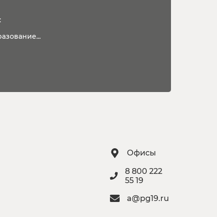
:
азование...
Офисы
8 800 222
55 19
a@pg19.ru