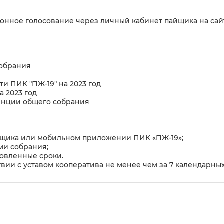
нное голосование через личный кабинет пайщика на сайте 
Собрания
и ПИК "ПЖ-19" на 2023 год
а 2023 год
енции общего собрания
йщика или мобильном приложении ПИК «ПЖ-19»;
ми собрания;
новленные сроки.
ии с уставом кооператива не менее чем за 7 календарных