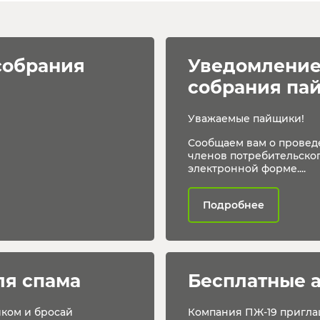
собрания 
Уведомление
собрания па
Уважаемые пайщики!
Сообщаем вам о провед
членов потребительског
электронной форме....
Подробнее
ля спама
Бесплатные 
иком и бросай
Компания ПЖ-19 пригла